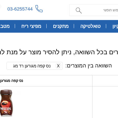
03-6255744
ון
טואלטיקה
מתקנים
מפיצי ריח
מטבח
השוואה בין המוצרים:
X
נס קפה מגורען רד מג
נס קפה מגורען 